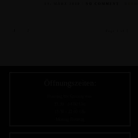
14. MÄRZ 2019
NO COMMENT
READ
1
2
Page 1 of 2
Öffnungszeiten:
Dienstag bis Sonntag von:
11:30 - 14:00 Uhr
17:30 - 22:00 Uhr
Montag Ruhetag