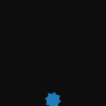
DER KONFERENZ STEHT IHNEN EIN RAUM MIT SEPERATEM E
EN HABEN, RUFEN SIE UNS DIREKT AN UNTER 06023 - 5342
HEND IN VERBINDUNG SETZEN UND IHR ANLIEGEN ANS H