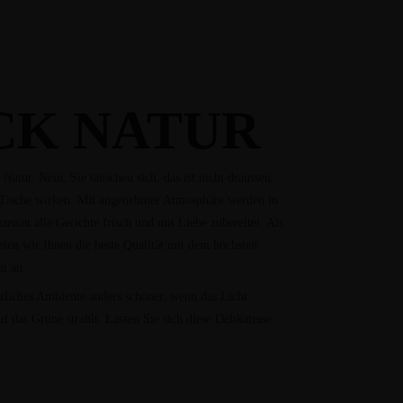
CK NATUR
N!
 Natur. Nein, Sie täuschen sich, das ist nicht draussen.
e Tische wirken. Mit angenehmer Atmosphäre werden in
zenau alle Gerichte frisch und mit Liebe zubereitet. Als
ten wir Ihnen die beste Qualität mit dem höchsten
ät an.
zliches Ambiente anders schöner, wenn das Licht
uf das Grüne strahlt. Lassen Sie sich diese Delikatesse