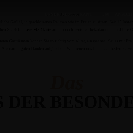
UNSER RESTAURANT
360° -ANSIC
Unser Gästeraum atmet.
rliche Gefühl, in geschlossenen Räumen wie im Freien zu sitzen. Seit 15 Jahren
ehen Sie sich
unsere Menükarte
an, um noch heute vorbeizukommen und Ihre Ge
teten Gasträumen können Sie so richtig vom Alltag ausspannen. Sei es mit Freun
 Alzenau in guten Händen aufgehoben. Wir freuen uns Ihnen den besten Servic
Das
S DER BESONDE