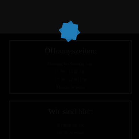
Öffnungszeiten:
Dienstag bis Sonntag von:
11:30 - 14:00 Uhr
17:30 - 22:00 Uhr
Montag Ruhetag
Wir sind hier:
Brentanostr. 14,
63755 Alzenau