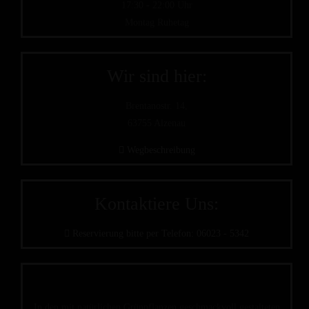
17:30 - 22:00 Uhr
Montag Ruhetag
Wir sind hier:
Brentanostr. 14,
63755 Alzenau
Wegbeschreibung
Kontaktiere Uns:
Reservierung bitte per Telefon: 06023 - 5342
In den mit natürlichen Grünpflanzen geschmackvoll gestalteten