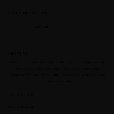
ABOUT THE AUTHOR
LaTaverna
ABOUT US
Lorem ipsum dolor sit amet, consetetur sadipscing elitr, sed diam
nonumy eirmod tempor invidunt ut labore et dolore magna
aliquyam erat, sed diam voluptua. At vero eos et accusam et justo
duo dolores et ea rebum.
KATEGORIEN
Keine Kategorien