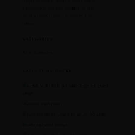
tempor invidunt ut labore et dolore magna
aliquyam erat, sed diam voluptua. At vero
eos et accusam et justo duo dolores et ea
rebum.
KATEGORIEN
Keine Kategorien
GALLERY ON FLICKR