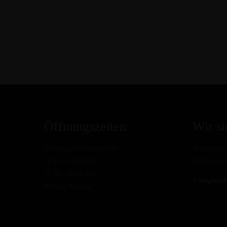
Öffnungszeiten:
Wir si
Dienstag bis Sonntag von:
Brentanostr.
11:30 - 14:00 Uhr
63755 Alze
17:30 - 22:00 Uhr
Wegbesch
Montag Ruhetag