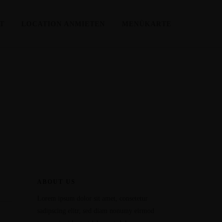
HT
LOCATION ANMIETEN
MENÜKARTE
ABOUT US
Lorem ipsum dolor sit amet, consetetur
sadipscing elitr, sed diam nonumy eirmod