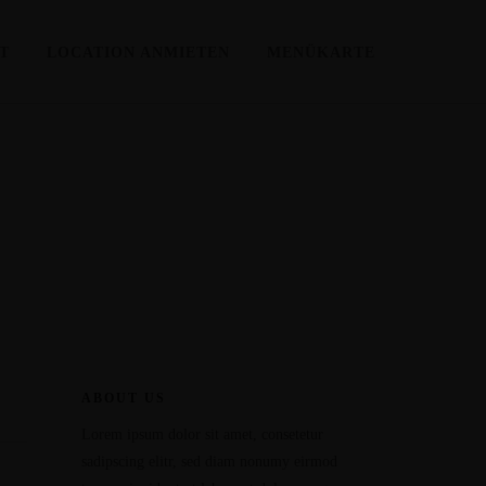
HT
LOCATION ANMIETEN
MENÜKARTE
ABOUT US
Lorem ipsum dolor sit amet, consetetur
sadipscing elitr, sed diam nonumy eirmod