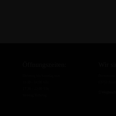
Öffnungszeiten:
Wir si
Dienstag bis Sonntag von:
Brentanostr.
11:30 - 14:00 Uhr
63755 Alze
17:30 - 22:00 Uhr
Wegbesch
Montag Ruhetag