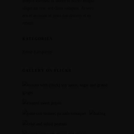
tempor invidunt ut labore et dolore magna
aliquyam erat, sed diam voluptua. At vero
eos et accusam et justo duo dolores et ea
rebum.
KATEGORIEN
Keine Kategorien
GALLERY ON FLICKR