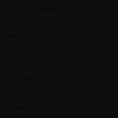
LaTaverna
ABOUT US
Lorem ipsum dolor sit amet, consetetur sadipscing elitr, sed diam
nonumy eirmod tempor invidunt ut labore et dolore magna
aliquyam erat, sed diam voluptua. At vero eos et accusam et justo
duo dolores et ea rebum.
KATEGORIEN
Keine Kategorien
GALLERY ON FLICKR